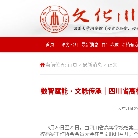
首页
馆务公开
最新消息
百年珍藏
治档有
当前位置:
首页
>
最新消息
> 正文
数智赋能・文脉传承｜四川省高校
发布时间:20
5
月
20
日至
22
日，由四川省高等学校档案
校档案工作协会会员大会在自贡顺利召开，