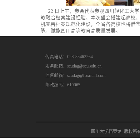
22
日上午，参会代表参观四川轻化工大学
教融合档案建设经验。本次盛会搭建起高校
机完善档案规范化建设，全省各高校也将借
脉，赋能四川高等教育高质量发展。
传真电话：028-85462264
服务邮箱：scudag@scu.edu.cn
监督邮箱：scudag@foxmail.com
邮政编码：610065
四川大学档案馆 版权所有 Copyri