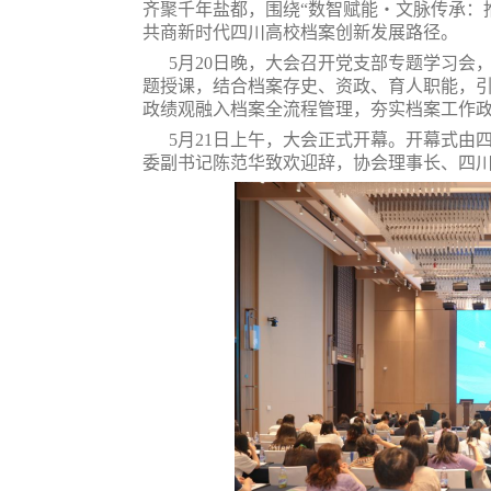
齐聚千年盐都，围绕
“
数智赋能・文脉传承：
共商新时代四川高校档案创新发展路径。
5
月
20
日晚
，
大会
召开党支部专题学习会
题授课，结合档案存史、资政、育人职能，
政绩观融入档案全流程管理，夯实档案工作
5
月
21
日上午，大会正式开幕
。
开幕式由
委副书记陈范华
致欢迎辞，协会理事长
、
四