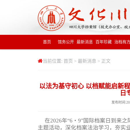
首页
馆务公开
最新消息
百年珍藏
治档有
当前位置:
首页
>
最新消息
> 正文
以法为基守初心 以档赋能启新程
日
发布时间:20
在
2026
年
“
6
・
9
”
国际档案日到来之
主题活动，深化档案法治学习，夯实