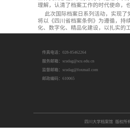
理解，认清了档案工作的时代使命，
此次国际档案日系列活动，实现了
将以《四川省档案条例》为遵循，持
化、数字化、精品化建设，以扎实的
传真电话：028-85462264
服务邮箱：scudag@scu.edu.cn
监督邮箱：scudag@foxmail.com
邮政编码：610065
四川大学档案馆 版权所有 Copyri