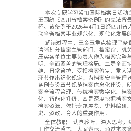
本次专题学习紧扣国际档案日活动
玉围绕《四川省档案条例》的立法背
释。该条例于
2026
年
4
月
1
日经四川省
动全省档案事业规范化、现代化发展
解读过程中，王金玉重点梳理了条
清晰划分档案主管部门、档案馆、机
压实各单位主要负责人作为档案完整
明、全面覆盖的管理格局。二是全面
维、日常管护、受损档案修复、重大
环节作出细化规定，为档案安全管理
条例专设章节规范档案信息化建设，
案全流程管理、传统档案数字化、档
化、智能化升级。四是深度挖掘档案
档案资源，依托专题展览、史料编研
史、资政、育人的重要作用。
全体教职工认真聆听、深入思考，
工作交流感悟。大家表示，通过本次