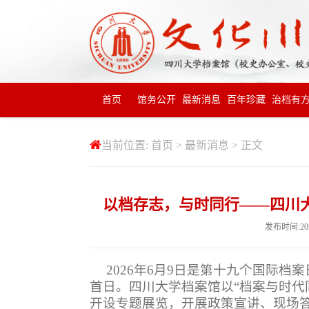
首页
馆务公开
最新消息
百年珍藏
治档有
当前位置:
首页
>
最新消息
> 正文
以档存志，与时同行——四川
发布时间:20
2026
年
6
月
9
日是第十九个国际档案
首日。四川大学档案馆以
“
档案与时代
开设专题展览，开展政策宣讲、现场