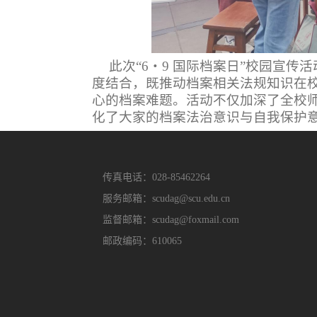
此次
“
6
・
9
国际档案日
”
校园宣传活
度结合，既推动档案相关法规知识在
心的档案难题。活动不仅加深了全校
化了大家的档案法治意识与自我保护
传真电话：028-85462264
服务邮箱：scudag@scu.edu.cn
监督邮箱：scudag@foxmail.com
邮政编码：610065