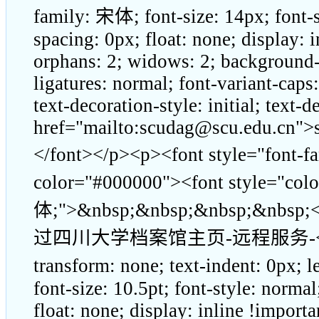
family: 宋体; font-size: 14px; font-s
spacing: 0px; float: none; display: 
orphans: 2; widows: 2; background-c
ligatures: normal; font-variant-caps
text-decoration-style: initial; text-d
href="mailto:scudag@scu.edu.cn">
</font></p><p><font style="font-fa
color="#000000"><font style="color:
体;">&nbsp;&nbsp;&nbsp;&nbsp;<
过四川大学档案馆主页-远程服务-<span style
transform: none; text-indent: 0px; 
font-size: 10.5pt; font-style: norma
float: none; display: inline !import