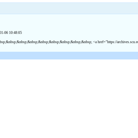
06 10:48:05
&nbsp;&nbsp;&nbsp;&nbsp;&nbsp; <a href="https://archives.scu.edu.cn/fwzn.