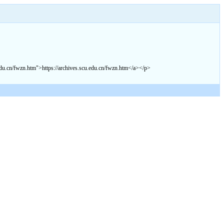
htm">https://archives.scu.edu.cn/fwzn.htm</a></p>