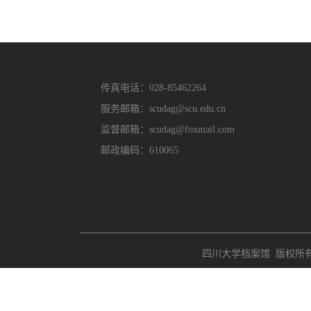
传真电话：028-85462264
服务邮箱：scudag@scu.edu.cn
监督邮箱：scudag@foxmail.com
邮政编码：610065
四川大学档案馆 版权所有 Copyri