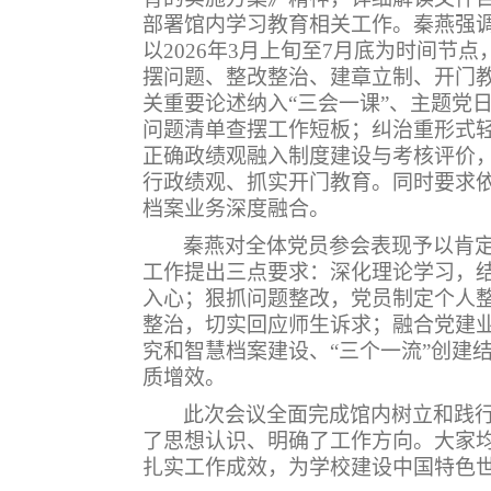
部署馆内学习教育相关工作。秦燕强
以
2026年3月上旬至7月底为时间
摆问题、整改整治、建章立制、开门
关重要论述纳入“三会一课”、主题党
问题清单查摆工作短板；纠治重形式
正确政绩观融入制度建设与考核评价
行政绩观、抓实开门教育。同时要求
档案业务深度融合。
秦燕对全体党员参会表现予以肯
工作提出三点要求：深化理论学习，
入心；狠抓问题整改，党员制定个人
整治，切实回应师生诉求；融合党建
究和智慧档案建设、“三个一流”创建
质增效。
此次会议全面完成馆内树立和践
了思想认识、明确了工作方向。大家
扎实工作成效，为学校建设中国特色