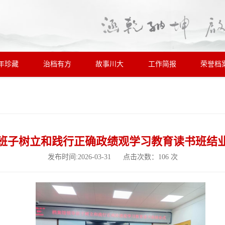
年珍藏
治档有方
故事川大
工作简报
荣誉档
班子树立和践行正确政绩观学习教育读书班结
发布时间:2026-03-31 点击次数：
106
次