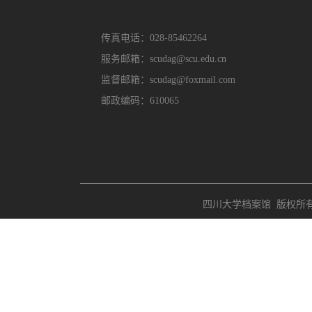
传真电话：028-85462264
服务邮箱：scudag@scu.edu.cn
监督邮箱：scudag@foxmail.com
邮政编码：610065
四川大学档案馆 版权所有 Copyri