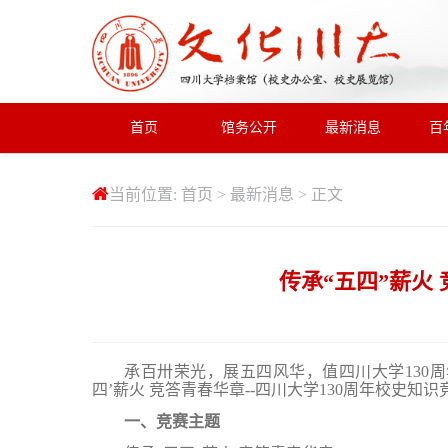
首页
馆务公开
最新消息
百
当前位置:
首页
>
最新消息
> 正文
传承“五四”薪火
承百卅荣光，展五四风华，值四川大学
13
四’薪火 竞答青春华章--四川大学130周年校史知
一、竞赛主题