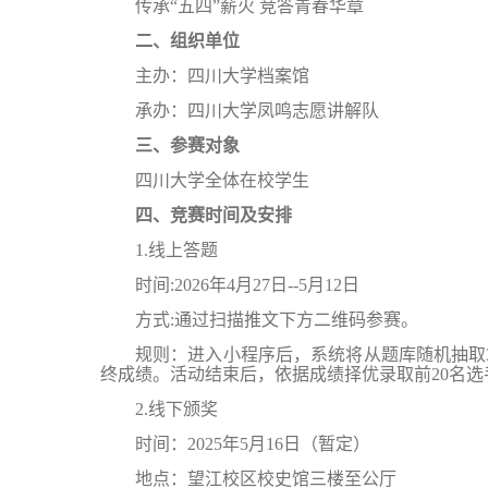
传承“五四”薪火 竞答青春华章
二、组织单位
主办：四川大学档案馆
承办：四川大学凤鸣志愿讲解队
三、参赛对象
四川大学全体在校学生
四、竞赛时间及安排
1.线上答题
时间
:2026年4月27日
--
5月12日
方式
:通过扫描推文下方二维码参赛。
规则：进入小程序后，系统将从题库随机抽取
终成绩。活动结束后，依据成绩择优录取前20名
2.线下颁奖
时间：
2025年5月
16
日（暂定）
地点：
望江校区
校史馆三楼至公厅