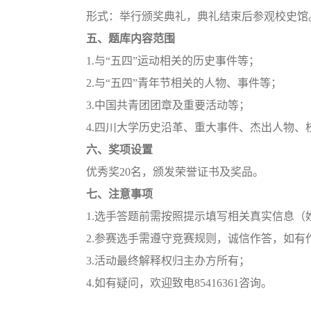
形式：举行颁奖典礼，典礼结束后参观校史馆
五、题库内容范围
1.与“五四”运动相关的历史事件等；
2.与“五四”青年节相关的人物、事件等；
3.中国共青团团章及重要活动等；
4.四川大学历史沿革、重大事件、杰出人物、
六、奖项设置
优秀奖20名，颁发荣誉证书及奖品。
七、注意事项
1.选手答题前需按照提示填写相关真实信息（
2.参赛选手需遵守竞赛规则，诚信作答，如
3.活动最终解释权归主办方所有；
4.如有疑问，欢迎致电85416361咨询。