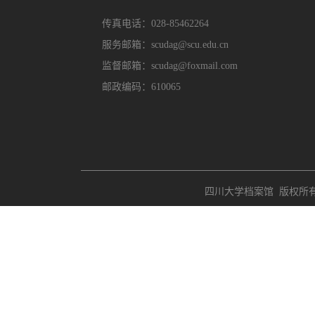
传真电话：028-85462264
服务邮箱：scudag@scu.edu.cn
监督邮箱：scudag@foxmail.com
邮政编码：610065
四川大学档案馆 版权所有 Copyri