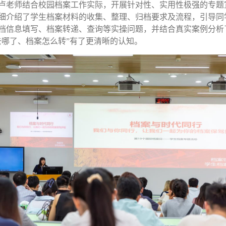
卢老师
结合校园档案工作实际，开展针对性、实用性极强的专题
细介绍了学生档案材料的收集、整理、归档
要求及
流程，引导同
档信息填写
、档案转递、查询等实操问题
，并结合真实案例分析
去哪了、档案怎么转”有了更清晰的认知。