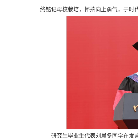
终铭记母校栽培，怀揣向上勇气，于时
研究生毕业生代表刘晨冬同学在发