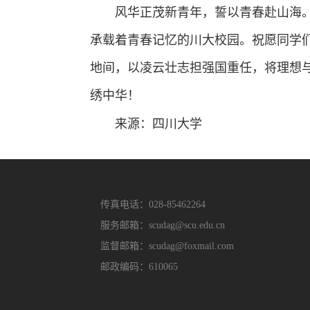
风华正茂新青年，誓以青春赴山海
承载着青春记忆的川大校园。祝愿同学
地间，以凌云壮志担强国重任，将理想
绣中华！
来源：四川大学
传真电话：028-85462264
服务邮箱：scudag@scu.edu.cn
监督邮箱：scudag@foxmail.com
邮政编码：610065