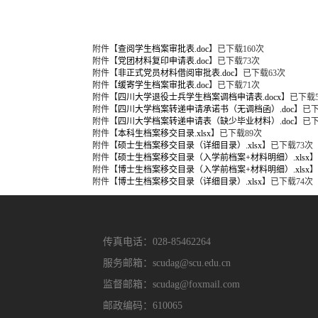
附件【
查阅学生档案审批表.doc
】已下载
160
次
附件【
党团材料复印申请表.doc
】已下载
73
次
附件【
非正式党员材料借阅审批表.doc
】已下载
63
次
附件【
缓寄学生档案审批表.doc
】已下载
71
次
附件【
四川大学退役士兵学生档案调档申请表.docx
】已下载
附件【
四川大学档案转递申请承诺书（无调档函）.doc
】已
附件【
四川大学档案转递申请表（缺少毕业材料）.doc
】已
附件【
本科生档案移交目录.xlsx
】已下载
89
次
附件【
硕士生档案移交目录（详细目录）.xlsx
】已下载
73
次
附件【
硕士生档案移交目录（入学前档案+材料明细）.xlsx
】
附件【
博士生档案移交目录（入学前档案+材料明细）.xlsx
】
附件【
博士生档案移交目录（详细目录）.xlsx
】已下载
74
次
传真电话：028-85462264
服务邮箱：scudag@scu.edu.cn
监督邮箱：scudag@foxmail.com
邮政编码：610065