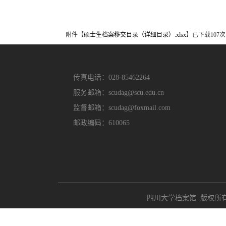
附件【
硕士生档案移交目录（详细目录）.xlsx
】已下载
107
次
传真电话：028-85462264
服务邮箱：scudag@scu.edu.cn
监督邮箱：scudag@foxmail.com
邮政编码：610065
四川大学档案馆 版权所有 Copyri