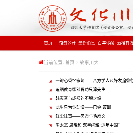
首页
馆务公开
最新消息
百年珍藏
治档有
当前位置:
首页
>
故事川大
一瓣心香忆宗师——八方学人及好友追祭
追缅教育家邓胥功只淳先生
韩素音与成都的不解之缘
此生只为你动情——巴金·萧珊
红尘往事——吴宓与毛彦文
周太玄 周晓和 双星闪耀“少年中国”