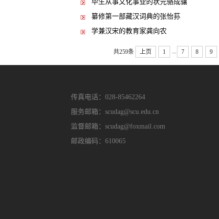
毕生从事文化事业的状元骆成骧
纂修第一部藏汉词典的张怡荪
学兼汉宋的教育家龚向农
...
共259条
上页
1
7
8
9
传真电话：028-85462264
服务邮箱：scudag@scu.edu.cn
监督邮箱：scudag@foxmail.com
邮政编码：610065