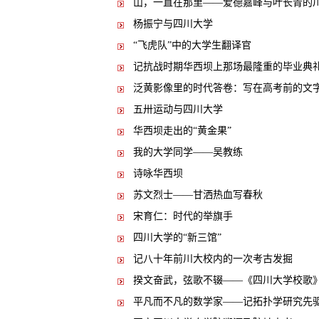
山，一直在那里——爱德嘉峰与叶长青的
杨振宁与四川大学
“飞虎队”中的大学生翻译官
记抗战时期华西坝上那场最隆重的毕业典
泛黄影像里的时代答卷：写在高考前的文
五卅运动与四川大学
华西坝走出的“黄金果”
我的大学同学——吴教练
诗咏华西坝
苏文烈士——甘洒热血写春秋
宋育仁：时代的举旗手
四川大学的“新三馆”
记八十年前川大校内的一次考古发掘
揆文奋武，弦歌不辍——《四川大学校歌
平凡而不凡的数学家——记拓扑学研究先