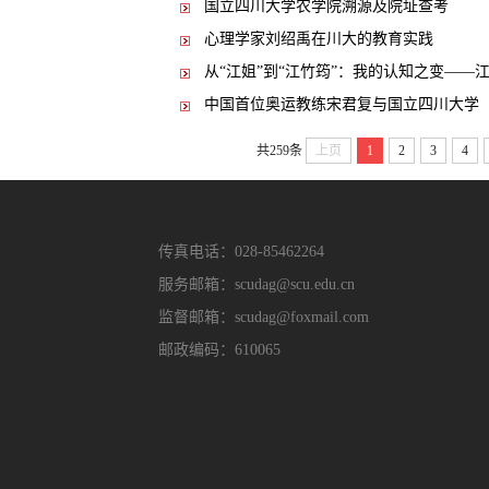
国立四川大学农学院溯源及院址查考
心理学家刘绍禹在川大的教育实践
从“江姐”到“江竹筠”：我的认知之变—
中国首位奥运教练宋君复与国立四川大学
共259条
上页
1
2
3
4
传真电话：028-85462264
服务邮箱：scudag@scu.edu.cn
监督邮箱：scudag@foxmail.com
邮政编码：610065