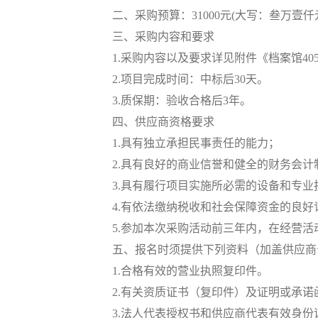
二、采购预算：
31000
元
(
大写：叁万壹仟
三、采购内容和要求
1.
采购内容以及要求详见附件《档案馆
40
2.
项目完成时间：中标后
30
天。
3.
质保期：验收合格后
3
年。
四、供应商资格要求
1.
具有独立承担民事责任的能力；
2.
具有良好的商业信誉和健全的财务会计
3.
具有履行项目实施所必需的设备和专业
4.
有依法缴纳税收和社会保障资金的良好
5.
参加本次采购活动前三年内，在经营活
五、报名时须提供下列资料（加盖供应商
1.
合格有效的营业执照复印件。
2.
有关资质证书（复印件）及证明或承诺
3.
法人代表授权书和供应商代表有效身份