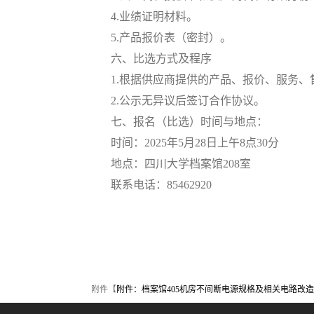
4.
业绩证明材料。
5.
产品报价表（密封）。
六、比选方式及程序
1.
根据供应商提供的产品、报价、服务、
2.
公示无异议后签订合作协议。
七、报名（比选）时间与地点：
时间：
2025
年
5
月
28
日上午
8
点
30
分
地点：四川大学档案馆
208
室
联系电话：
85462920
附件【
附件：档案馆405机房不间断电源规格及相关电路改造要求