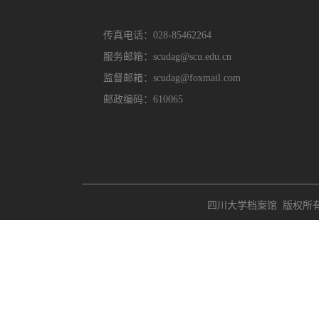
传真电话：028-85462264
服务邮箱：scudag@scu.edu.cn
监督邮箱：scudag@foxmail.com
邮政编码：610065
四川大学档案馆 版权所有 Copyri