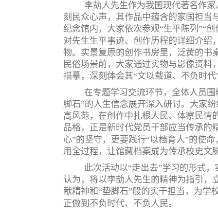
李劼人先生作为我国现代著名作家
刻民众心声，其作品中蕴含的家国担当
纪念馆内，大家依次参观“生平陈列”“创
对先生生平事迹、创作历程的详细介绍
物。实景复原的创作书房里，泛黄的书
民俗场景前，大家通过实物与影像资料
描摹，深刻体会其“文以载道、不负时代
在专题学习交流环节，全体人员围
脚石”的人生信念展开深入研讨。大家
高风范，在创作中扎根人民、体察民情
品格，正是新时代党员干部应当传承的
心”的坚守，更要践行“以档育人”的使
用全过程，让馆藏档案成为传承校史文
此次活动以“走出去”学习的形式
认为，将以李劼人先生的精神为指引，立
献精神和“垫脚石”般的实干担当，为学校
正做到不负时代、不负人民。