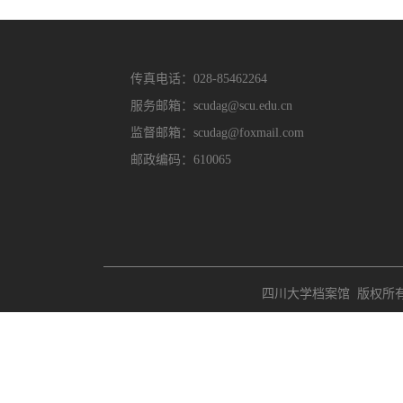
传真电话：028-85462264
服务邮箱：scudag@scu.edu.cn
监督邮箱：scudag@foxmail.com
邮政编码：610065
四川大学档案馆 版权所有 Copyri