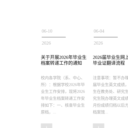
7
06-10
06-04
2026
2026
大学档案馆全体党
关于开展2026年毕业生
2026届毕业生网
加学校2026年党员
档案转递工作的通知
毕业证翻译流程
培训第一次集中大
校内各学院（系、中心、
注意事项：暂不办理2
所）：根据学校2026年毕
届毕业生英文成绩
化党员思想政治建
业生工作安排，现将2026
生在教务处、研究
锤炼党员党性修养，
年毕业生档案转递工作安
究生院办理英文成
2日，四川大学开展
排如下：一、核查毕业生
月份成绩归档以后
6年党员基本培训第一
原档，...
档案馆...
中大课。档案馆全体
与学...