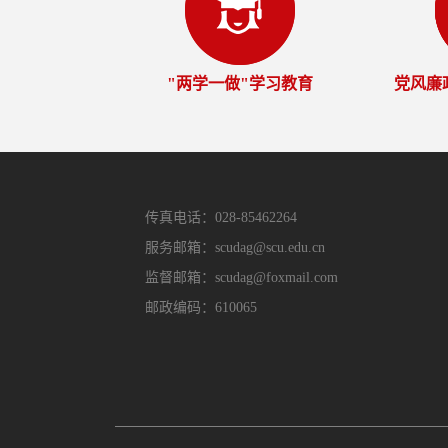
"两学一做"学习教育
党风廉
传真电话：028-85462264
服务邮箱：scudag@scu.edu.cn
监督邮箱：scudag@foxmail.com
邮政编码：610065